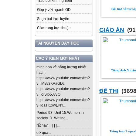
Trao đổi kinh nghiệm
Bài hát Kết từ lớ
Góp ý với ngành GD
Soạn bài trực tuyến
Các trang trực thuộc
GIÁO ÁN
(91
TÀI NGUYÊN DẠY HỌC
CÁC Ý KIẾN MỚI NHẤT
minh họa về năng lượng nhiệt
Tiếng Anh 5 tuần
hạch:
https://www.youtube.com/watch?
v=IMByzKAaGDc
https://www.youtube.com/watch?
ĐỀ THI
(3698
v=IoiSIb5Jv8Q
https://www.youtube.com/watch?
v=ldaTICxwENY...
Period 93: Unit 15.Women in
society. D. Writing...
rất hay | | | | |...
Tiếng Anh 1 spea
dở quá...