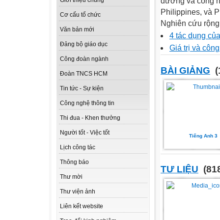
dưỡng và công ng
Giới thiệu chung
Philippines, và 
Cơ cấu tổ chức
Nghiên cứu rộng r
Văn bản mới
4 tác dụng củ
Đảng bộ giáo dục
Giá trị và cô
Công đoàn ngành
BÀI GIẢNG
(
Đoàn TNCS HCM
Tin tức - Sự kiện
Công nghệ thông tin
Thi đua - Khen thưởng
Người tốt - Việc tốt
Tiếng Anh 3
Lịch công tác
Thông báo
TƯ LIỆU
(818
Thư mời
Thư viện ảnh
Liên kết website