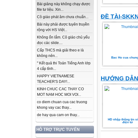
Bài giảng này không chạy được
file tư liệu. Xin...
ĐỀ TÀI-SKK
Cô giáo phát âm chưa chuẩn...
Bài này phải được tuyên truyền
rộng với HS Việt...
Không ổn lắm. Cô giáo chủ yếu
đọc các slide....
Cấp THCS mà giải theo e là
không nên...
Bac Ho cua chun
" Kết quả thi Toán Tiếng Anh lớp
4 cấp tỉnh...
HAPPY VIETNAMESE
HƯỚNG DẪ
TEACHER'S DAY!...
KINH CHUC CAC THAY CO
MOT NAM HOC MOI VOI...
co diem chuan cua cac truong
khong vay cac thay...
de hay qua cam on thay...
HD nhập thông tin s
điện tử
HỖ TRỢ TRỰC TUYẾN