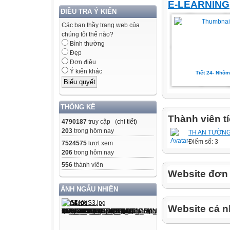
E-LEARNING
ĐIỀU TRA Ý KIẾN
Các bạn thầy trang web của
chúng tôi thế nào?
Bình thường
Đẹp
Đơn điệu
Ý kiến khác
Tiết 24- Nhôm
THỐNG KÊ
Thành viên t
4790187
truy cập (
chi tiết
)
203
trong hôm nay
TH AN TƯỜN
Điểm số: 3
7524575
lượt xem
206
trong hôm nay
556
thành viên
Website đơn v
ẢNH NGẪU NHIÊN
Website cá n