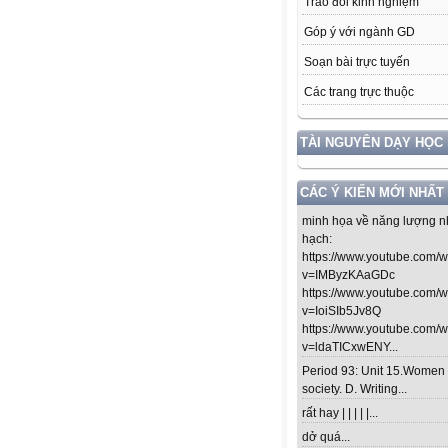
Trao đổi kinh nghiệm
Góp ý với ngành GD
Soạn bài trực tuyến
Các trang trực thuộc
TÀI NGUYÊN DẠY HỌC
CÁC Ý KIẾN MỚI NHẤT
minh họa về năng lượng n
hạch:
https://www.youtube.com/
v=IMByzKAaGDc
https://www.youtube.com/
v=IoiSIb5Jv8Q
https://www.youtube.com/
v=ldaTICxwENY...
Period 93: Unit 15.Women 
society. D. Writing...
rất hay | | | | |...
dở quá...