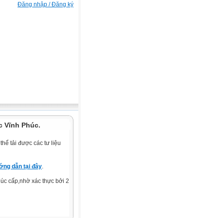
Đăng nhập / Đăng ký
c Vĩnh Phúc.
hể tải được các tư liệu
ng dẫn tại đây
.
c cấp,nhờ xác thực bởi 2