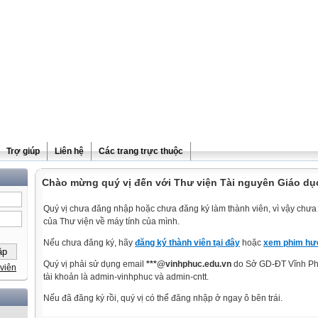
Trợ giúp
Liên hệ
Các trang trực thuộc
Chào mừng quý vị đến với Thư viện Tài nguyên Giáo dụ
Quý vị chưa đăng nhập hoặc chưa đăng ký làm thành viên, vì vậy chưa t
của Thư viện về máy tính của mình.
Nếu chưa đăng ký, hãy
đăng ký thành viên tại đây
hoặc
xem phim hướ
Quý vị phải sử dụng email
***@vinhphuc.edu.vn
do Sở GD-ĐT Vĩnh Phú
viên
tài khoản là admin-vinhphuc và admin-cntt.
Nếu đã đăng ký rồi, quý vị có thể đăng nhập ở ngay ô bên trái.