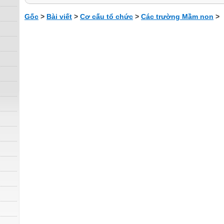
Gốc
>
Bài viết
>
Cơ cấu tổ chức
>
Các trường Mầm non
>