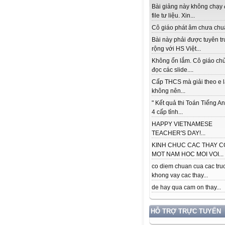
Bài giảng này không chạy
file tư liệu. Xin...
Cô giáo phát âm chưa chuẩ
Bài này phải được tuyên t
rộng với HS Việt...
Không ổn lắm. Cô giáo ch
đọc các slide....
Cấp THCS mà giải theo e 
không nên...
" Kết quả thi Toán Tiếng A
4 cấp tỉnh...
HAPPY VIETNAMESE
TEACHER'S DAY!...
KINH CHUC CAC THAY C
MOT NAM HOC MOI VOI...
co diem chuan cua cac tru
khong vay cac thay...
de hay qua cam on thay...
HỖ TRỢ TRỰC TUYẾN