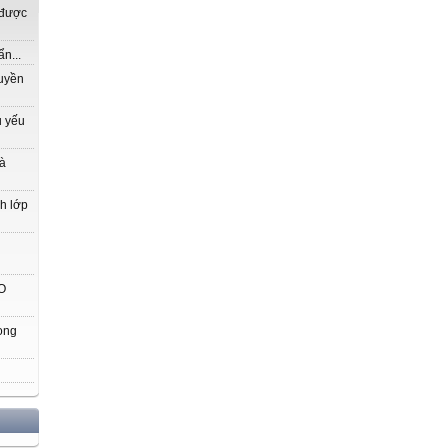
 được
n...
ruyền
ủ yếu
là
nh lớp
O
ong