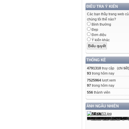
ĐIỀU TRA Ý KIẾN
Các bạn thầy trang web c
chúng tôi thế nào?
Bình thường
Đẹp
Đơn điệu
Ý kiến khác
THỐNG KÊ
4791310
truy cập (
chi tiết
93
trong hôm nay
7525964
lượt xem
97
trong hôm nay
556
thành viên
ẢNH NGẪU NHIÊN