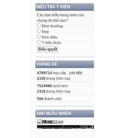
ĐIỀU TRA Ý KIẾN
Các bạn thầy trang web của
chúng tôi thế nào?
Bình thường
Đẹp
Đơn điệu
Ý kiến khác
THỐNG KÊ
4789714
truy cập (
chi tiết
)
2150
trong hôm nay
7524080
lượt xem
2318
trong hôm nay
556
thành viên
ẢNH NGẪU NHIÊN