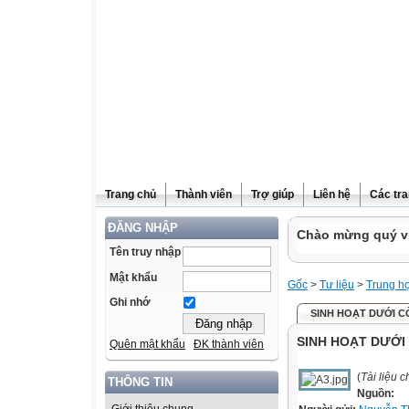
Trang chủ
Thành viên
Trợ giúp
Liên hệ
Các tra
ĐĂNG NHẬP
Chào mừng quý vị
Tên truy nhập
Mật khẩu
Gốc
>
Tư liệu
>
Trung h
Ghi nhớ
SINH HOẠT DƯỚI CỜ
SINH HOẠT DƯỚI 
Quên mật khẩu
ĐK thành viên
(
Tài liệu 
THÔNG TIN
Nguồn: