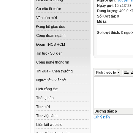
Giới thiệu chung
Người gửi:
Nguyễn Th
Ngày gửi:
15h:13' 23
Cơ cấu tổ chức
Dung lượng:
409.0 K
Số lượt tải:
0
Văn bản mới
Mô tả:
Đảng bộ giáo dục
Số lượt thích:
0 ngườ
Công đoàn ngành
Đoàn TNCS HCM
Tin tức - Sự kiện
Công nghệ thông tin
Thi đua - Khen thưởng
Kích thước font
Người tốt - Việc tốt
Lịch công tác
Thông báo
Thư mời
Đường dẫn
:
p
Thư viện ảnh
Gửi ý kiến
Liên kết website