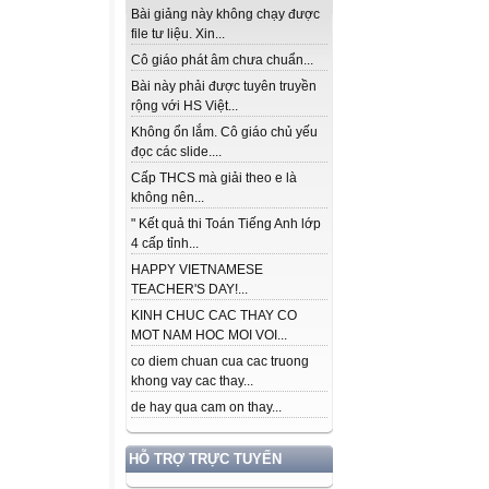
Bài giảng này không chạy được
file tư liệu. Xin...
Cô giáo phát âm chưa chuẩn...
Bài này phải được tuyên truyền
rộng với HS Việt...
Không ổn lắm. Cô giáo chủ yếu
đọc các slide....
Cấp THCS mà giải theo e là
không nên...
" Kết quả thi Toán Tiếng Anh lớp
4 cấp tỉnh...
HAPPY VIETNAMESE
TEACHER'S DAY!...
KINH CHUC CAC THAY CO
MOT NAM HOC MOI VOI...
co diem chuan cua cac truong
khong vay cac thay...
de hay qua cam on thay...
HỖ TRỢ TRỰC TUYẾN