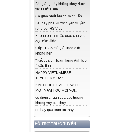
Bài giảng này không chạy được
file tư liệu. Xin...
Cô giáo phát âm chưa chuẩn...
Bài này phải được tuyên truyền
rộng với HS Việt...
Không ổn lắm. Cô giáo chủ yếu
đọc các slide....
Cấp THCS mà giải theo e là
không nên...
" Kết quả thi Toán Tiếng Anh lớp
4 cấp tỉnh...
HAPPY VIETNAMESE
TEACHER'S DAY!...
KINH CHUC CAC THAY CO
MOT NAM HOC MOI VOI...
co diem chuan cua cac truong
khong vay cac thay...
de hay qua cam on thay...
HỖ TRỢ TRỰC TUYẾN