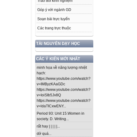
Trao đổi kinh nghiệm
Góp ý với ngành GD
Soạn bài trực tuyến
Các trang trực thuộc
TÀI NGUYÊN DẠY HỌC
CÁC Ý KIẾN MỚI NHẤT
minh họa về năng lượng nhiệt
hạch:
https://www.youtube.com/watch?
v=IMByzKAaGDc
https://www.youtube.com/watch?
v=IoiSIb5Jv8Q
https://www.youtube.com/watch?
v=ldaTICxwENY...
Period 93: Unit 15.Women in
society. D. Writing...
rất hay | | | | |...
dở quá...