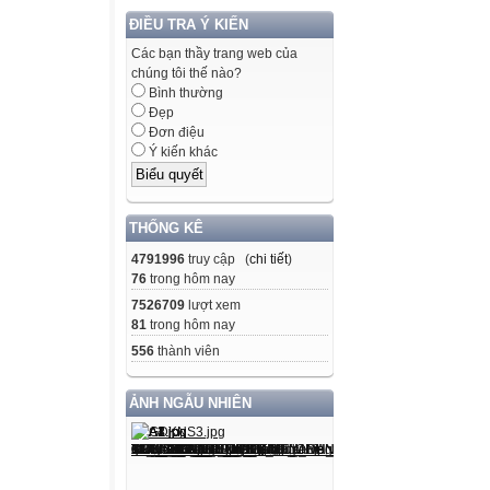
ĐIỀU TRA Ý KIẾN
Các bạn thầy trang web của
chúng tôi thế nào?
Bình thường
Đẹp
Đơn điệu
Ý kiến khác
THỐNG KÊ
4791996
truy cập (
chi tiết
)
76
trong hôm nay
7526709
lượt xem
81
trong hôm nay
556
thành viên
ẢNH NGẪU NHIÊN