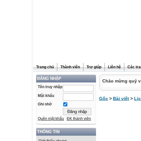
Trang chủ
Thành viên
Trợ giúp
Liên hệ
Các tra
ĐĂNG NHẬP
Chào mừng quý vị
Tên truy nhập
Mật khẩu
Gốc
>
Bài viết
>
Lịc
Ghi nhớ
Quên mật khẩu
ĐK thành viên
THÔNG TIN