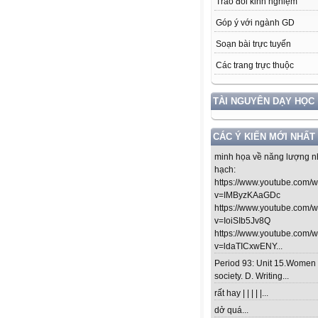
Trao đổi kinh nghiệm
Góp ý với ngành GD
Soạn bài trực tuyến
Các trang trực thuộc
TÀI NGUYÊN DẠY HỌC
CÁC Ý KIẾN MỚI NHẤT
minh họa về năng lượng n
hạch:
https://www.youtube.com/
v=IMByzKAaGDc
https://www.youtube.com/
v=IoiSIb5Jv8Q
https://www.youtube.com/
v=ldaTICxwENY...
Period 93: Unit 15.Women 
society. D. Writing...
rất hay | | | | |...
dở quá...