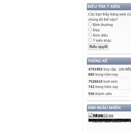
ĐIỀU TRA Ý KIẾN
Các bạn thầy trang web c
chúng tôi thế nào?
Bình thường
Đẹp
Đơn điệu
Ý kiến khác
THỐNG KÊ
4791902
truy cập (
chi tiết
685
trong hôm nay
7526610
lượt xem
743
trong hôm nay
556
thành viên
ẢNH NGẪU NHIÊN