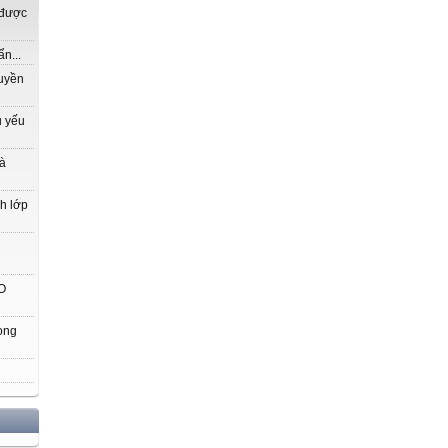
 được
n...
ruyền
ủ yếu
là
nh lớp
O
ong