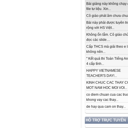
Bài giảng này không chạy
file tư liệu. Xin...
Cô giáo phát âm chưa chuẩ
Bài này phải được tuyên t
rộng với HS Việt...
Không ổn lắm. Cô giáo ch
đọc các slide....
Cấp THCS mà giải theo e 
không nên...
" Kết quả thi Toán Tiếng A
4 cấp tỉnh...
HAPPY VIETNAMESE
TEACHER'S DAY!...
KINH CHUC CAC THAY C
MOT NAM HOC MOI VOI...
co diem chuan cua cac tru
khong vay cac thay...
de hay qua cam on thay...
HỖ TRỢ TRỰC TUYẾN