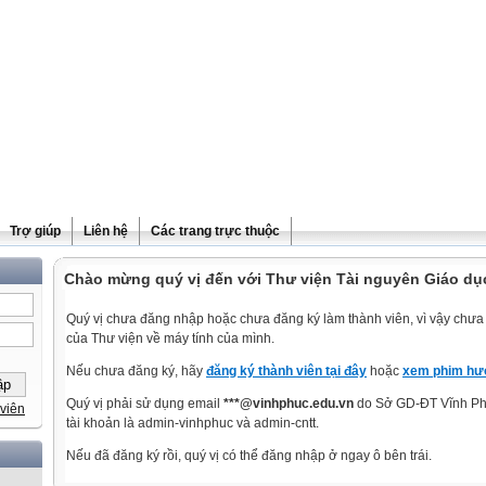
Trợ giúp
Liên hệ
Các trang trực thuộc
Chào mừng quý vị đến với Thư viện Tài nguyên Giáo dụ
Quý vị chưa đăng nhập hoặc chưa đăng ký làm thành viên, vì vậy chưa t
của Thư viện về máy tính của mình.
Nếu chưa đăng ký, hãy
đăng ký thành viên tại đây
hoặc
xem phim hướ
Quý vị phải sử dụng email
***@vinhphuc.edu.vn
do Sở GD-ĐT Vĩnh Phú
viên
tài khoản là admin-vinhphuc và admin-cntt.
Nếu đã đăng ký rồi, quý vị có thể đăng nhập ở ngay ô bên trái.