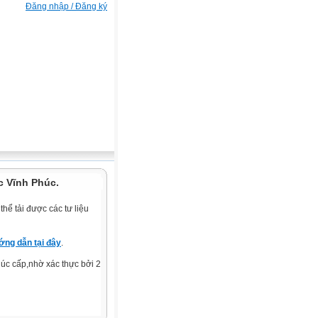
Đăng nhập / Đăng ký
c Vĩnh Phúc.
hể tải được các tư liệu
ng dẫn tại đây
.
c cấp,nhờ xác thực bởi 2