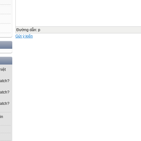
Đường dẫn
:
p
Gửi ý kiến
hiệt
watch?
watch?
watch?
in