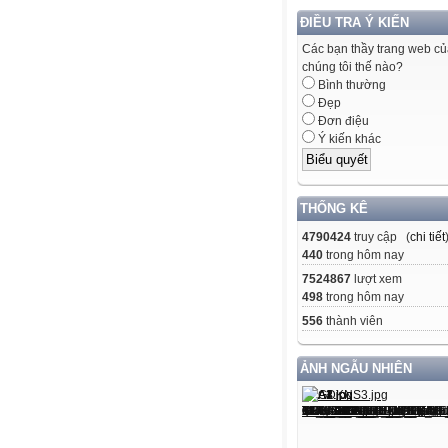
ĐIỀU TRA Ý KIẾN
Các bạn thầy trang web c
chúng tôi thế nào?
Bình thường
Đẹp
Đơn điệu
Ý kiến khác
THỐNG KÊ
4790424
truy cập (
chi tiết
440
trong hôm nay
7524867
lượt xem
498
trong hôm nay
556
thành viên
ẢNH NGẪU NHIÊN