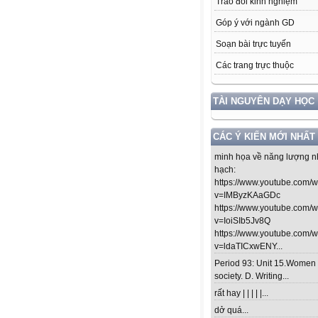
Trao đổi kinh nghiệm
Góp ý với ngành GD
Soạn bài trực tuyến
Các trang trực thuộc
TÀI NGUYÊN DẠY HỌC
CÁC Ý KIẾN MỚI NHẤT
minh họa về năng lượng n
hạch:
https://www.youtube.com/
v=IMByzKAaGDc
https://www.youtube.com/
v=IoiSIb5Jv8Q
https://www.youtube.com/
v=ldaTICxwENY...
Period 93: Unit 15.Women 
society. D. Writing...
rất hay | | | | |...
dở quá...