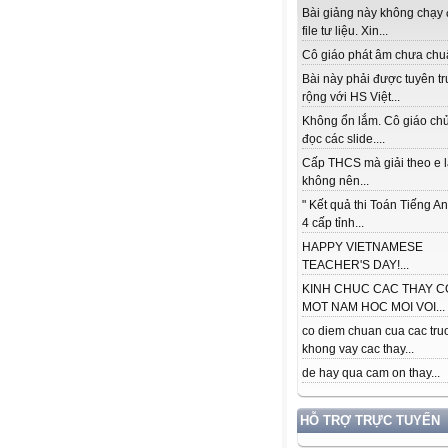
Bài giảng này không chạy
file tư liệu. Xin...
Cô giáo phát âm chưa chuẩ
Bài này phải được tuyên t
rộng với HS Việt...
Không ổn lắm. Cô giáo ch
đọc các slide....
Cấp THCS mà giải theo e 
không nên...
" Kết quả thi Toán Tiếng A
4 cấp tỉnh...
HAPPY VIETNAMESE
TEACHER'S DAY!...
KINH CHUC CAC THAY C
MOT NAM HOC MOI VOI...
co diem chuan cua cac tru
khong vay cac thay...
de hay qua cam on thay...
HỖ TRỢ TRỰC TUYẾN