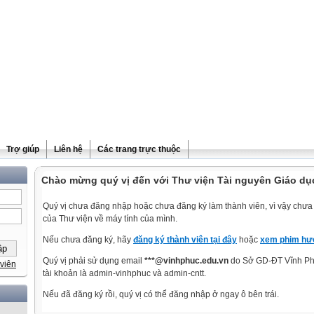
Trợ giúp
Liên hệ
Các trang trực thuộc
Chào mừng quý vị đến với Thư viện Tài nguyên Giáo dụ
Quý vị chưa đăng nhập hoặc chưa đăng ký làm thành viên, vì vậy chưa t
của Thư viện về máy tính của mình.
Nếu chưa đăng ký, hãy
đăng ký thành viên tại đây
hoặc
xem phim hướ
Quý vị phải sử dụng email
***@vinhphuc.edu.vn
do Sở GD-ĐT Vĩnh Phú
viên
tài khoản là admin-vinhphuc và admin-cntt.
Nếu đã đăng ký rồi, quý vị có thể đăng nhập ở ngay ô bên trái.