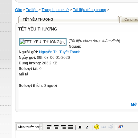
Gốc
>
Tư liệu
>
Trung học cơ sở
>
Tài liệu dùng chung
>
TẾT YÊU THƯƠNG
Cùng tác
TẾT YÊU THƯƠNG
(
Tài liệu chưa được thẩm định
)
Nguồn:
Người gửi:
Nguyễn Thị Tuyết Thanh
Ngày gửi:
09h:03' 06-01-2026
Dung lượng:
263.2 KB
Số lượt tải:
0
Mô tả:
Số lượt thích:
0 người
Mở 
Kích thước font