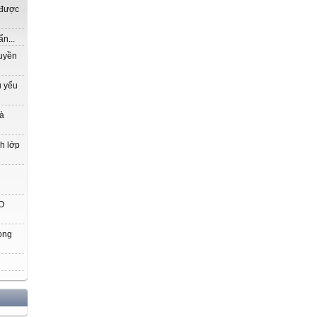
 được
n...
ruyền
ủ yếu
là
nh lớp
O
ong