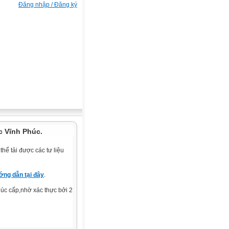
Đăng nhập / Đăng ký
c Vĩnh Phúc.
hể tải được các tư liệu
ng dẫn tại đây
.
c cấp,nhờ xác thực bởi 2