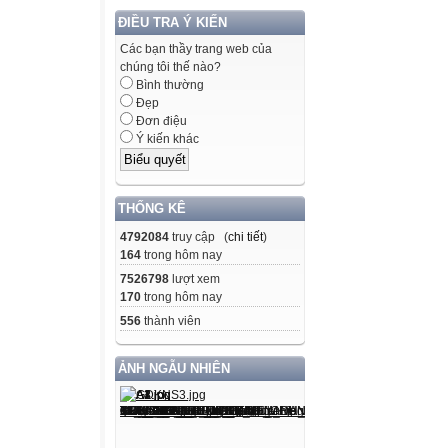
ĐIỀU TRA Ý KIẾN
Các bạn thầy trang web của
chúng tôi thế nào?
Bình thường
Đẹp
Đơn điệu
Ý kiến khác
THỐNG KÊ
4792084
truy cập (
chi tiết
)
164
trong hôm nay
7526798
lượt xem
170
trong hôm nay
556
thành viên
ẢNH NGẪU NHIÊN