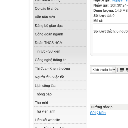
Giới thiệu chung
Người gửi:
Nguyễn T
Ngày gửi:
10h:30' 24
Cơ cấu tổ chức
Dung lượng:
14.9 MB
Số lượt tải:
0
Văn bản mới
Mô tả:
Đảng bộ giáo dục
Số lượt thích:
0 ngườ
Công đoàn ngành
Đoàn TNCS HCM
Tin tức - Sự kiện
Công nghệ thông tin
Thi đua - Khen thưởng
Kích thước font
Người tốt - Việc tốt
Lịch công tác
Thông báo
Thư mời
Đường dẫn
:
p
Thư viện ảnh
Gửi ý kiến
Liên kết website