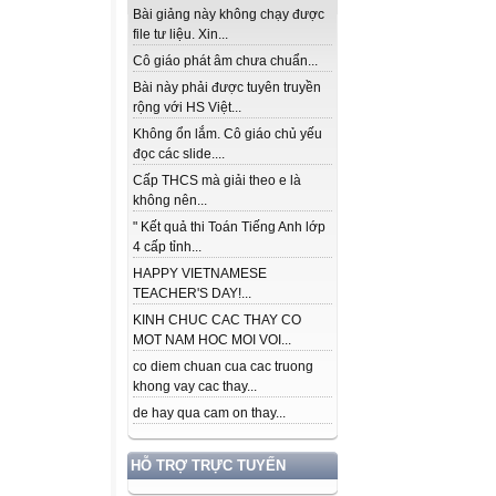
Bài giảng này không chạy được
file tư liệu. Xin...
Cô giáo phát âm chưa chuẩn...
Bài này phải được tuyên truyền
rộng với HS Việt...
Không ổn lắm. Cô giáo chủ yếu
đọc các slide....
Cấp THCS mà giải theo e là
không nên...
" Kết quả thi Toán Tiếng Anh lớp
4 cấp tỉnh...
HAPPY VIETNAMESE
TEACHER'S DAY!...
KINH CHUC CAC THAY CO
MOT NAM HOC MOI VOI...
co diem chuan cua cac truong
khong vay cac thay...
de hay qua cam on thay...
HỖ TRỢ TRỰC TUYẾN