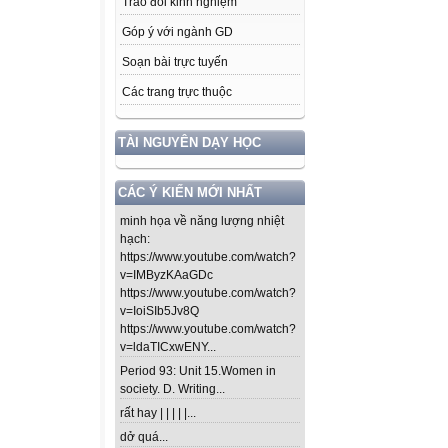
Trao đổi kinh nghiệm
Góp ý với ngành GD
Soạn bài trực tuyến
Các trang trực thuộc
TÀI NGUYÊN DẠY HỌC
CÁC Ý KIẾN MỚI NHẤT
minh họa về năng lượng nhiệt
hạch:
https://www.youtube.com/watch?
v=IMByzKAaGDc
https://www.youtube.com/watch?
v=IoiSIb5Jv8Q
https://www.youtube.com/watch?
v=ldaTICxwENY...
Period 93: Unit 15.Women in
society. D. Writing...
rất hay | | | | |...
dở quá...