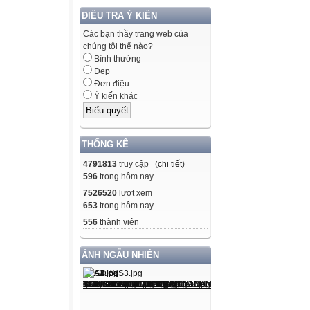
ĐIỀU TRA Ý KIẾN
Các bạn thầy trang web của
chúng tôi thế nào?
Bình thường
Đẹp
Đơn điệu
Ý kiến khác
THỐNG KÊ
4791813
truy cập (
chi tiết
)
596
trong hôm nay
7526520
lượt xem
653
trong hôm nay
556
thành viên
ẢNH NGẪU NHIÊN