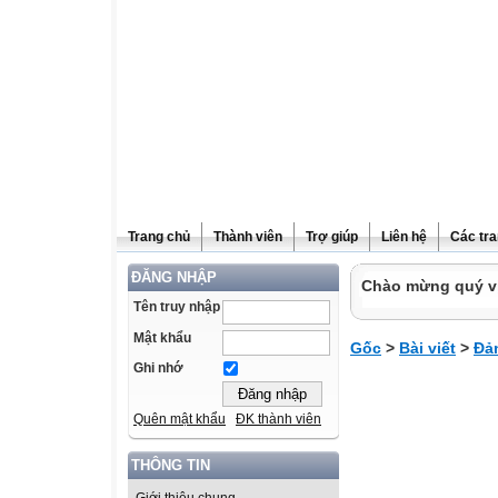
Trang chủ
Thành viên
Trợ giúp
Liên hệ
Các tra
ĐĂNG NHẬP
Chào mừng quý vị
Tên truy nhập
Mật khẩu
Gốc
>
Bài viết
>
Đả
Ghi nhớ
Quên mật khẩu
ĐK thành viên
THÔNG TIN