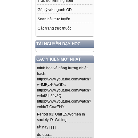
Trao đổi kinh nghiệm
Góp ý với ngành GD
Soạn bài trực tuyến
Các trang trực thuộc
TÀI NGUYÊN DẠY HỌC
CÁC Ý KIẾN MỚI NHẤT
minh họa về năng lượng nhiệt
hạch:
https://www.youtube.com/watch?
v=IMByzKAaGDc
https://www.youtube.com/watch?
v=IoiSIb5Jv8Q
https://www.youtube.com/watch?
v=ldaTICxwENY...
Period 93: Unit 15.Women in
society. D. Writing...
rất hay | | | | |...
dở quá...