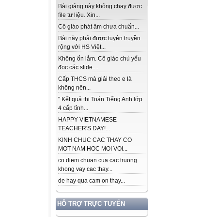
Bài giảng này không chạy được
file tư liệu. Xin...
Cô giáo phát âm chưa chuẩn...
Bài này phải được tuyên truyền
rộng với HS Việt...
Không ổn lắm. Cô giáo chủ yếu
đọc các slide....
Cấp THCS mà giải theo e là
không nên...
" Kết quả thi Toán Tiếng Anh lớp
4 cấp tỉnh...
HAPPY VIETNAMESE
TEACHER'S DAY!...
KINH CHUC CAC THAY CO
MOT NAM HOC MOI VOI...
co diem chuan cua cac truong
khong vay cac thay...
de hay qua cam on thay...
HỖ TRỢ TRỰC TUYẾN