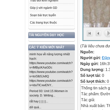
Trao đổi kinh nghiệm
Góp ý với ngành GD
Soạn bài trực tuyến
Các trang trực thuộc
TÀI NGUYÊN DẠY HỌC
(
Tài liệu chưa đ
CÁC Ý KIẾN MỚI NHẤT
Nguồn:
minh họa về năng lượng nhiệt
Người gửi:
Đặn
hạch:
Ngày gửi:
16h:3
https://www.youtube.com/watch?
v=IMByzKAaGDc
Dung lượng:
1.
https://www.youtube.com/watch?
Số lượt tải:
0
v=IoiSIb5Jv8Q
Số lượt thích:
0
https://www.youtube.com/watch?
v=ldaTICxwENY...
Thông tin sách 
Period 93: Unit 15.Women in
Tác phẩm: Đườn
society. D. Writing...
Tác giả:
rất hay | | | | |...
Nhà xuất bản: T
dở quá...