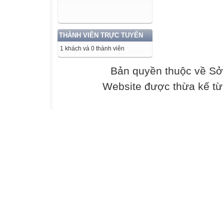
Một thời đại mới
Lời tựa
THÀNH VIÊN TRỰC TUYẾN
Đường Bác Hồ đi
1 khách và 0 thành viên
về con đường Bá
Bản quyền thuộc về Sở
rồng cho đến lú
sách bạn sẽ thấ
Website được thừa kế t
chí của mình khi 
câu chuyện được 
thần của vị cha g
Một cuốn sách l
phì cười khi biế
chỗ ẩn náu lý t
tan mới biết mìn
nhiều những cậu
chờ đón bạn kh
ĐƯỜNG BÁC HỒ