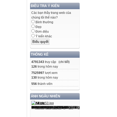
ĐƯỜNG BÁC HỒ
ĐIỀU TRA Ý KIẾN
Hồ Chủ tịch hình
Các bạn thầy trang web của
Làm bất cứ việc g
chúng tôi thế nào?
Bản yêu sách củ
Bình thường
Đẹp
Sống, làm việc g
Đơn điệu
Trong ngõ hẻm 
Ý kiến khác
Ở Đại hội Tua
Lời phát biểu tại
Gặp “con cáo già
THỐNG KÊ
Đến Tổ quốc xã 
4791343
truy cập (
chi tiết
)
Sáng lập Việt N
126
trong hôm nay
Trở về Tổ quốc
7525997
lượt xem
130
trong hôm nay
LỜI KÊU GỌI [8]
556
thành viên
"Vụ án" ở Hươn
Trở lại đất nước 
ẢNH NGẪU NHIÊN
Trên đường về 
Từ Vân Nam – T
Bị Quốc dân đản
Về Tân Trào