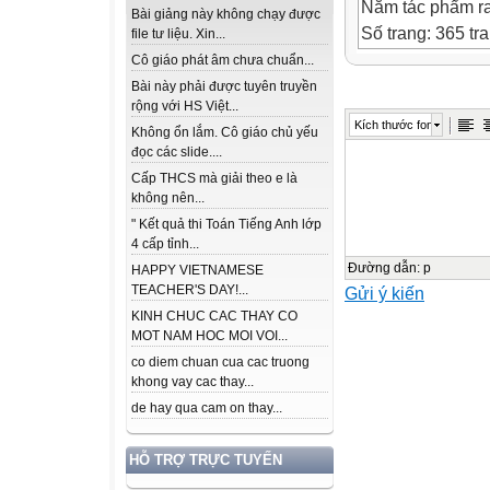
Năm tác phẩm ra
Bài giảng này không chạy được
Số trang: 365 tra
file tư liệu. Xin...
Cô giáo phát âm chưa chuẩn...
Thông tin ebook
Bài này phải được tuyên truyền
rộng với HS Việt...
Đội ngũ đánh m
Kích thước font
Không ổn lắm. Cô giáo chủ yếu
Hảo, alpah8x, kz
đọc các slide....
Cấp THCS mà giải theo e là
Đội ngũ soát lỗi
không nên...
tả: dtpmai189,
" Kết quả thi Toán Tiếng Anh lớp
Thể loại: Văn h
4 cấp tỉnh...
Ngày hoàn thành
Đường dẫn
:
p
HAPPY VIETNAMESE
TEACHER'S DAY!...
Gửi ý kiến
Người chế bản: 
KINH CHUC CAC THAY CO
Nguồn sách gốc
MOT NAM HOC MOI VOI...
Ebook này được
co diem chuan cua cac truong
SÁCH VIỆT MỘT
khong vay cac thay...
Ebook miễn phí 
de hay qua cam on thay...
Mục lục
HỖ TRỢ TRỰC TUYẾN
Lời tựa