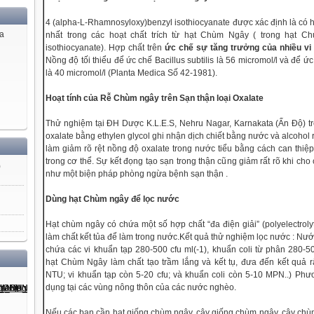
4 (alpha-L-Rhamnosyloxy)benzyl isothiocyanate được xác định là có 
ủa
nhất trong các hoạt chất trích từ hạt Chùm Ngây ( trong hạt 
isothiocyanate). Hợp chất trên
ức chế sự tăng trưởng của nhiều vi
Nồng độ tối thiểu để ức chế Bacillus subtilis là 56 micromol/l và để 
là 40 micromol/l (Planta Medica Số 42-1981).
Hoạt tính của Rễ Chùm ngây trên Sạn thận loại Oxalate
Thử nghiệm tại ĐH Dược K.L.E.S, Nehru Nagar, Karnakata (Ấn Độ) trê
oxalate bằng ethylen glycol ghi nhận dịch chiết bằng nước và alcohol
làm giảm rõ rệt nồng độ oxalate trong nước tiểu bằng cách can thiệ
trong cơ thể. Sự kết đọng tạo sạn trong thận cũng giảm rất rõ khi cho
)
như một biện pháp phòng ngừa bệnh sạn thận .
Dùng hạt Chùm ngây để lọc nước
Hạt chùm ngây có chứa một số hợp chất “đa điện giải” (polyelectroly
làm chất kết tủa để làm trong nước.Kết quả thử nghiệm lọc nước : Nư
chứa các vi khuẩn tạp 280-500 cfu ml(-1), khuẩn coli từ phân 280-
hạt Chùm Ngây làm chất tạo trầm lắng và kết tụ, đưa đến kết quả rấ
NTU; vi khuẩn tạp còn 5-20 cfu; và khuẩn coli còn 5-10 MPN..) Phư
dụng tại các vùng nông thôn của các nước nghèo.
Nếu các bạn cần hạt giống chùm ngây, cây giống chùm ngây, cây chùm