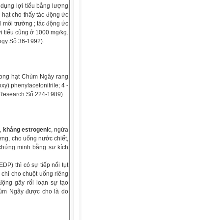
dụng lợi tiểu bằng lượng
ừ hạt cho thấy tác động ức
l môi trường ; tác động ức
i tiểu cũng ở 1000 mg/kg.
logy Số 36-1992).
trong hạt Chùm Ngây rang
y) phenylacetonitrile; 4 -
n Research Số 224-1989).
,
kháng estrogeni
c, ngừa
rứng, cho uống nước chiết,
 chứng minh bằng sự kích
DP) thì có sự tiếp nối tụt
 chỉ cho chuột uống riêng
ộng gây rối loạn sự tạo
hùm Ngây được cho là do