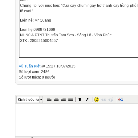
đảm.
Chúng tôi với mục tiêu: “đưa cây chùm ngây trở thành cây trồng phổ bi
tế cao! ”
Liên hệ: Mr Quang
Liên hệ:0989731669
NHN0 & PTNT Thị trấn Tam Sơn - Sông Lô - Vĩnh Phúc.
STK : 2805215004557
Vũ Tuấn Kiệt
@ 15:27 18/07/2015
Số lượt xem: 2486
Số lượt thích: 0 người
Kích thước font