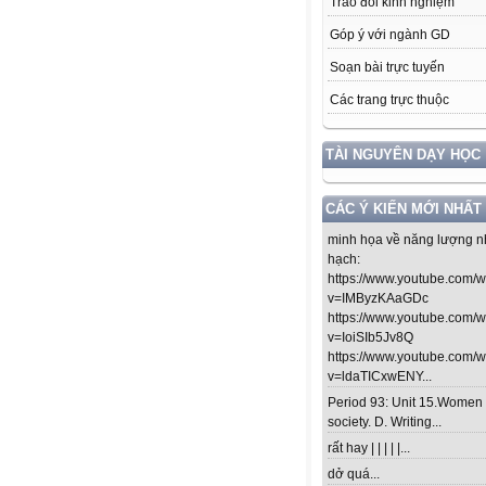
Trao đổi kinh nghiệm
Góp ý với ngành GD
Soạn bài trực tuyến
Các trang trực thuộc
TÀI NGUYÊN DẠY HỌC
CÁC Ý KIẾN MỚI NHẤT
minh họa về năng lượng n
hạch:
https://www.youtube.com/
v=IMByzKAaGDc
https://www.youtube.com/
v=IoiSIb5Jv8Q
https://www.youtube.com/
v=ldaTICxwENY...
Period 93: Unit 15.Women 
society. D. Writing...
rất hay | | | | |...
dở quá...