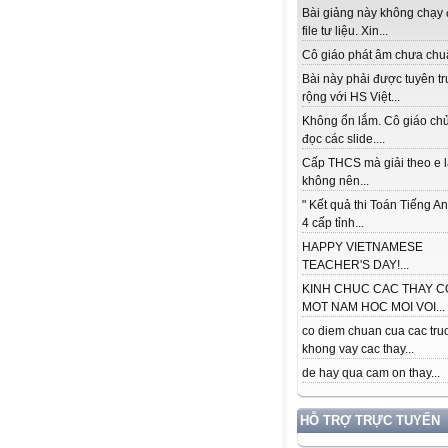
Bài giảng này không chạy
file tư liệu. Xin...
Cô giáo phát âm chưa chuẩ
Bài này phải được tuyên t
rộng với HS Việt...
Không ổn lắm. Cô giáo ch
đọc các slide....
Cấp THCS mà giải theo e 
không nên...
" Kết quả thi Toán Tiếng A
4 cấp tỉnh...
HAPPY VIETNAMESE
TEACHER'S DAY!...
KINH CHUC CAC THAY C
MOT NAM HOC MOI VOI...
co diem chuan cua cac tru
khong vay cac thay...
de hay qua cam on thay...
HỖ TRỢ TRỰC TUYẾN