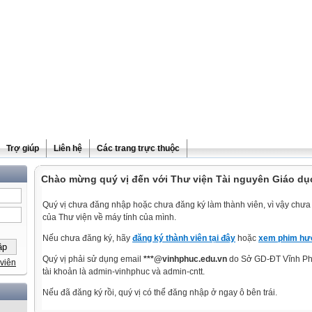
Trợ giúp
Liên hệ
Các trang trực thuộc
Chào mừng quý vị đến với Thư viện Tài nguyên Giáo dụ
Quý vị chưa đăng nhập hoặc chưa đăng ký làm thành viên, vì vậy chưa t
của Thư viện về máy tính của mình.
Nếu chưa đăng ký, hãy
đăng ký thành viên tại đây
hoặc
xem phim hướ
Quý vị phải sử dụng email
***@vinhphuc.edu.vn
do Sở GD-ĐT Vĩnh Phú
viên
tài khoản là admin-vinhphuc và admin-cntt.
Nếu đã đăng ký rồi, quý vị có thể đăng nhập ở ngay ô bên trái.