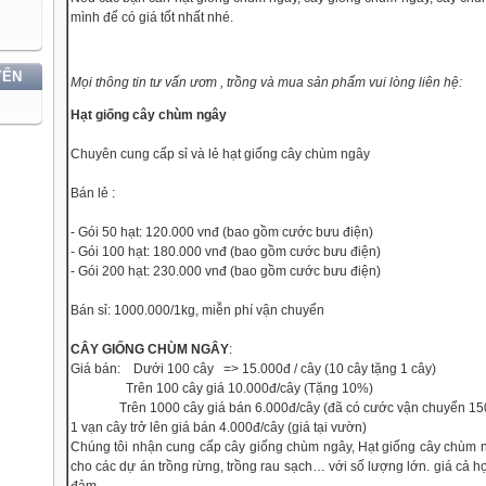
mình để có giá tốt nhất nhé.
YẾN
Mọi thông tin tư vấn ươm , trồng và mua sản phẩm vui lòng liên hệ:
Hạt giống cây chùm ngây
Chuyên cung cấp sỉ và lẻ hạt giống cây chùm ngây
Bán lẻ :
- Gói 50 hạt: 120.000 vnđ (bao gồm cước bưu điện)
- Gói 100 hạt: 180.000 vnđ (bao gồm cước bưu điện)
- Gói 200 hạt: 230.000 vnđ (bao gồm cước bưu điện)
Bán sỉ: 1000.000/1kg, miễn phí vận chuyển
CÂY GIỐNG CHÙM NGÂY
:
Giá bán: Dưới 100 cây => 15.000đ / cây (10 cây tặng 1 cây)
Trên 100 cây giá 10.000đ/cây (Tặng 10%)
Trên 1000 cây giá bán 6.000đ/cây (đã có cước vận chuyển 15
1 vạn cây trở lên giá bán 4.000đ/cây (giá tại vườn)
Chúng tôi nhận cung cấp cây giống chùm ngây, Hạt giống cây chùm n
cho các dự án trồng rừng, trồng rau sạch… với số lượng lớn. giá cả h