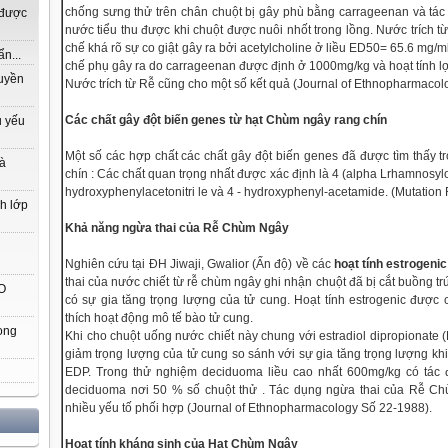
chống sưng thử trên chân chuột bị gây phù bằng carrageenan và tác 
 được
nước tiểu thu được khi chuột được nuôi nhốt trong lồng. Nước trích t
chế khá rõ sự co giật gây ra bởi acetylcholine ở liều ED50= 65.6 mg/m
n...
chế phụ gây ra do carrageenan được định ở 1000mg/kg và hoạt tính lợ
ruyền
Nước trích từ Rễ cũng cho một số kết quả (Journal of Ethnopharmaco
Các chất gây đột biến genes từ hạt Chùm ngây rang chín
ủ yếu
Một số các hợp chất các chất gây đột biến genes đã được tìm thấy 
là
chín : Các chất quan trọng nhất được xác định là 4 (alpha Lrhamnosylox
hydroxyphenylacetonitri le và 4 - hydroxyphenyl-acetamide. (Mutatio
nh lớp
Khả năng ngừa thai của Rễ Chùm Ngây
Nghiên cứu tại ĐH Jiwaji, Gwalior (Ấn độ) về các
hoạt tính estrogenic
thai của nước chiết từ rễ chùm ngây ghi nhận chuột đã bị cắt buồng t
O
có sự gia tăng trọng lượng của tử cung. Hoạt tính estrogenic được
thích hoạt động mô tế bào tử cung.
ong
Khi cho chuột uống nước chiết này chung với estradiol dipropionate (E
giảm trọng lượng của tử cung so sánh với sự gia tăng trọng lượng khi
EDP. Trong thử nghiệm deciduoma liều cao nhất 600mg/kg có tác đ
deciduoma nơi 50 % số chuột thử . Tác dụng ngừa thai của Rễ C
nhiều yếu tố phối hợp (Journal of Ethnopharmacology Số 22-1988).
Hoạt tính kháng sinh của Hạt Chùm Ngây