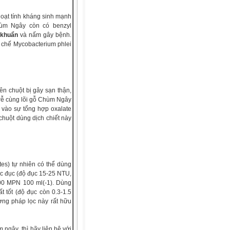
hoạt tính kháng sinh mạnh
Chùm Ngây còn có benzyl
 khuẩn
và nấm gây bệnh.
ức chế Mycobacterium phlei
n chuột bị gây sạn thận,
 rễ cùng lõi gỗ Chùm Ngây
p vào sự tổng hợp oxalate
 chuột dùng dịch chiết này
tes) tự nhiên có thể dùng
ớc đục (độ đục 15-25 NTU,
500 MPN 100 ml(-1). Dùng
t tốt (độ đục còn 0.3-1.5
ơng pháp lọc này rất hữu
 ngây thì hãy liên hệ với