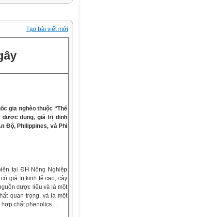
Tạo bài viết mới
gây
ốc gia nghèo thuộc “Thế
dược dụng, giá trị dinh
 Độ, Philippines, và Phi
iện tại ĐH Nông Nghiệp
ó giá trị kinh tế cao, cây
 nguồn dược liệu và là một
ất quan trọng, và là một
ều hợp chất phenolics…