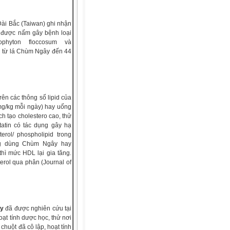
 Đài Bắc (Taiwan) ghi nhận
ệt được nấm gây bệnh loại
mophyton floccosum và
ch từ lá Chùm Ngây đến 44
rên các thông số lipid của
mg/kg mỗi ngày) hay uống
ch tạo cholestero cao, thử
atin có tác dụng gây hạ
terol/ phospholipid trong
ờng dùng Chùm Ngây hay
thì mức HDL lại gia tăng.
erol qua phân (Journal of
ây
đã được nghiên cứu tại
ạt tính dược học, thử nơi
chuột đã cô lập, hoạt tính