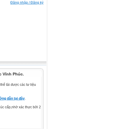
Đăng nhập / Đăng ký
c Vĩnh Phúc.
hể tải được các tư liệu
ng dẫn tại đây
.
c cấp,nhờ xác thực bởi 2