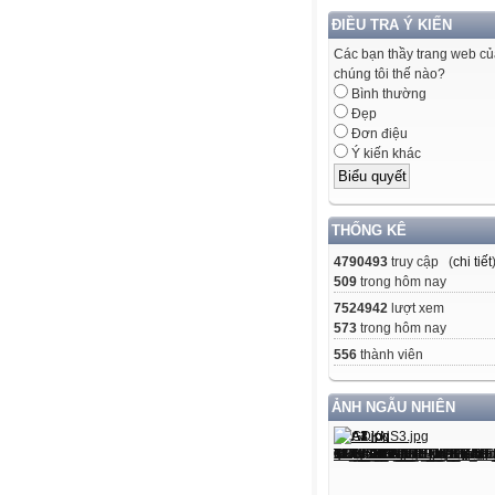
ĐIỀU TRA Ý KIẾN
Các bạn thầy trang web c
chúng tôi thế nào?
Bình thường
Đẹp
Đơn điệu
Ý kiến khác
THỐNG KÊ
4790493
truy cập (
chi tiết
509
trong hôm nay
7524942
lượt xem
573
trong hôm nay
556
thành viên
ẢNH NGẪU NHIÊN