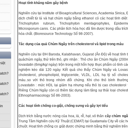
Hoạt tính kháng nấm gây bệnh
Nghiên cứu tại Institute of Bioagricultural Sciences, Academia Sinica,
dịch chiết từ lá và hạt chùm ngây bằng ethanol có các hoạt tính di
Trichophyton rubrum, Trichophyton mentagrophytes, Epider
Microsporum canis. Các phân tích hóa học đã tìm được trong dầu trí
hóa chất. (Bioresource Technology Số 98-2007).
Tác dụng của quả Chùm Ngây trên cholesterol và lipid trong máu
Nghiên cứu tại ĐH Baroda, Kalabhavan, Gujarat (Ấn Độ) về hoạt tính t
quảchùm ngây, thử trên thỏ, ghi nhận : Thỏ cho ăn Chùm Ngây (200
hiệt
lovastatin (6mg/kg/ ngày) trộn trong một hổn hợp thực phẩm có tính cá
nghiệm kéo dài 120 ngày. Kết quả cho thấy Chùm Ngây và Lovast
watch?
cholesterol, phospholipid, triglyceride, VLDL, LDL hạ tỷ số choles
máu..so với thỏ trong nhóm đối chứng. Khi cho thỏ bình thư
watch?
Lovastatin : mức HDL lại giảm hạ nhưng nếu thỏ bị cao cholesterol 
Riêng Chùm Ngây còn có thêm tác dụng làm tăng sự thải loại cholest
watch?
Ethnopharmacology Số 86-2003).
Các hoạt tính chống co-giật, chống sưng và gây lợi tiểu
in
Dịch trích bằng nước nóng của hoa, lá, rễ, hạt..vỏ thân
cây chùm ng
Trung Tâm Nghiên cứu Kỹ Thuật (CEMAT) tại Guatamala City về các ho
chuột. Hoạt tính chống co giật được chứng minh bằng thử nghiệm trên 