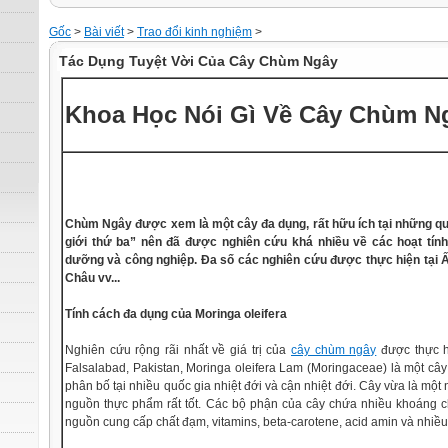
Gốc
>
Bài viết
>
Trao đổi kinh nghiệm
>
Tác Dụng Tuyệt Vời Của Cây Chùm Ngây
Khoa Học Nói Gì Về Cây Chùm N
Chùm Ngây được xem là một cây đa dụng, rất hữu ích tại những qu
giới thứ ba” nên đã được nghiên cứu khá nhiều về các hoạt tính 
dưỡng và công nghiệp. Đa số các nghiên cứu được thực hiện tại Ấn
Châu vv...
Tính cách đa dụng của Moringa oleifera
Nghiên cứu rộng rãi nhất về giá trị của
cây chùm ngây
được thực h
Falsalabad, Pakistan, Moringa oleifera Lam (Moringaceae) là một cây c
phân bố tại nhiều quốc gia nhiệt đới và cận nhiệt đới. Cây vừa là một
nguồn thực phẩm rất tốt. Các bộ phận của cây chứa nhiều khoáng ch
nguồn cung cấp chất đạm, vitamins, beta-carotene, acid amin và nhi