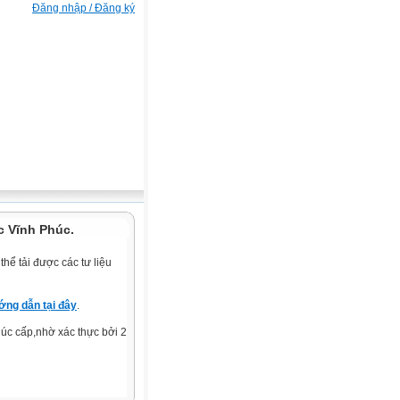
Đăng nhập / Đăng ký
c Vĩnh Phúc.
hể tải được các tư liệu
ng dẫn tại đây
.
c cấp,nhờ xác thực bởi 2