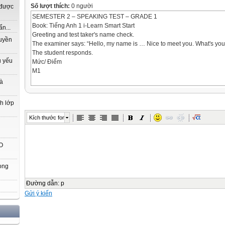
Số lượt thích:
0 người
 được
SEMESTER 2 – SPEAKING TEST – GRADE 1
Book: Tiếng Anh 1 i-Learn Smart Start
n...
Greeting and test taker's name check.
ruyền
The examiner says: “Hello, my name is … Nice to meet you. What's yo
The student responds.
ủ yếu
Mức/ Điểm
M1
là
M2
nh lớp
2 questions
Kích thước font
3 questions
2đ
O
3đ
ong
Q 1, 2
Đường dẫn
:
p
Gửi ý kiến
Q 3, 4, 5
M3