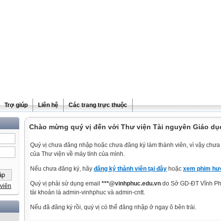
Trợ giúp
Liên hệ
Các trang trực thuộc
Chào mừng quý vị đến với Thư viện Tài nguyên Giáo dụ
Quý vị chưa đăng nhập hoặc chưa đăng ký làm thành viên, vì vậy chưa t
của Thư viện về máy tính của mình.
Nếu chưa đăng ký, hãy
đăng ký thành viên tại đây
hoặc
xem phim hướ
Quý vị phải sử dụng email
***@vinhphuc.edu.vn
do Sở GD-ĐT Vĩnh Phú
viên
tài khoản là admin-vinhphuc và admin-cntt.
Nếu đã đăng ký rồi, quý vị có thể đăng nhập ở ngay ô bên trái.