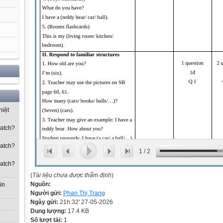
hiệt
watch?
watch?
1
/
2
watch?
(
Tài liệu chưa được thẩm định
)
Nguồn:
in
Người gửi:
Phan Thị Trang
Ngày gửi:
21h:32' 27-05-2026
Dung lượng:
17.4 KB
Số lượt tải:
1