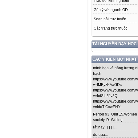
Trao đổi kinh nghiệm
Góp ý với ngành GD
Soạn bài trực tuyến
Các trang trực thuộc
TÀI NGUYÊN DẠY HỌC
CÁC Ý KIẾN MỚI NHẤT
minh họa về năng lượng n
hạch:
https://www.youtube.com/
v=IMByzKAaGDc
https://www.youtube.com/
v=IoiSIb5Jv8Q
https://www.youtube.com/
v=ldaTICxwENY...
Period 93: Unit 15.Women 
society. D. Writing...
rất hay | | | | |...
dở quá...