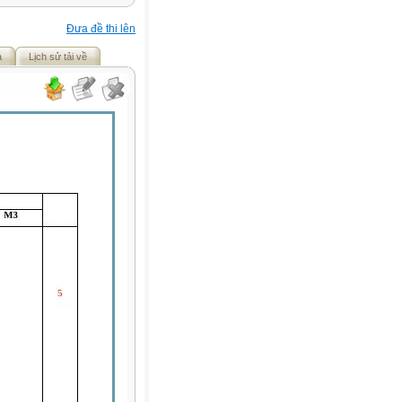
Đưa đề thi lên
ả
Lịch sử tải về