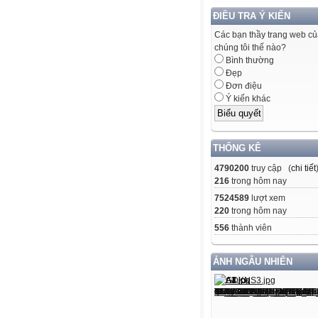
ĐIỀU TRA Ý KIẾN
Các bạn thầy trang web c
chúng tôi thế nào?
Bình thường
Đẹp
Đơn điệu
Ý kiến khác
THỐNG KÊ
4790200
truy cập (
chi tiết
216
trong hôm nay
7524589
lượt xem
220
trong hôm nay
556
thành viên
ẢNH NGẪU NHIÊN