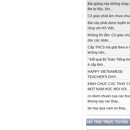
Bài giảng này không chạy
file tư liệu. Xin...
Cô giáo phát âm chưa chuẩ
Bài này phải được tuyên t
rộng với HS Việt...
Không ổn lắm. Cô giáo ch
đọc các slide....
Cấp THCS mà giải theo e 
không nên...
" Kết quả thi Toán Tiếng A
4 cấp tỉnh...
HAPPY VIETNAMESE
TEACHER'S DAY!...
KINH CHUC CAC THAY C
MOT NAM HOC MOI VOI...
co diem chuan cua cac tru
khong vay cac thay...
de hay qua cam on thay...
HỖ TRỢ TRỰC TUYẾN