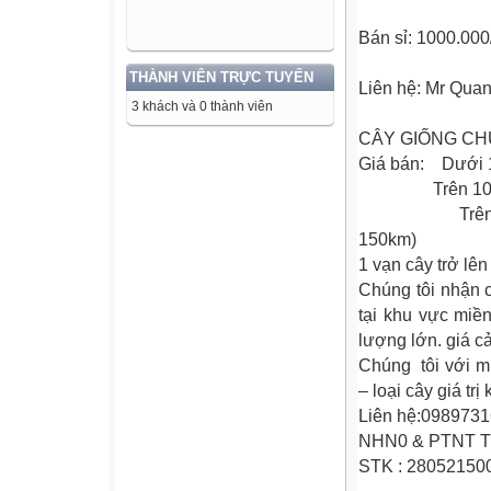
Bán sỉ: 1000.000
THÀNH VIÊN TRỰC TUYẾN
Liên hệ: Mr Qua
3 khách và 0 thành viên
CÂY GIỐNG CH
Giá bán: Dưới 1
Trên 100 cây
Trên 1000 câ
150km)
1 vạn cây trở lên
Chúng tôi nhận 
tại khu vực miề
lượng lớn. giá c
Chúng tôi với mụ
– loại cây giá trị
Liên hệ:098973
NHN0 & PTNT Thị
STK : 28052150