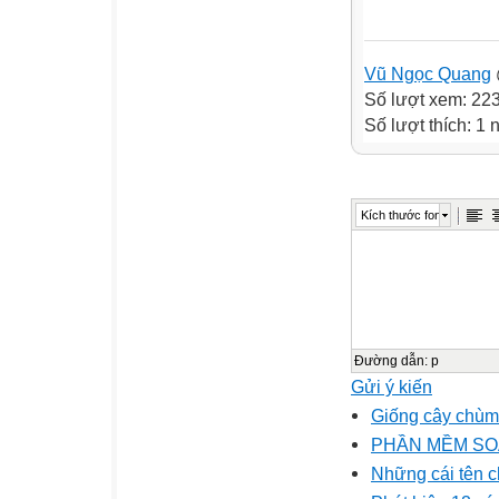
Vũ Ngọc Quang
Số lượt xem: 22
Số lượt thích: 1 
Kích thước font
Đường dẫn
:
p
Gửi ý kiến
Giống cây chùm
PHẦN MỀM SOẠN
Những cái tên c