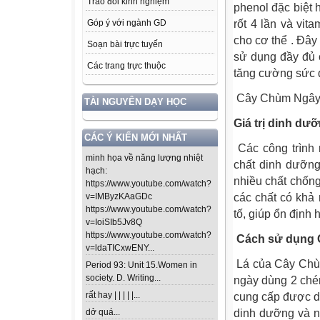
Trao đổi kinh nghiệm
phenol đặc biệt 
rốt 4 lần và vit
Góp ý với ngành GD
cho cơ thể . Đây 
Soạn bài trực tuyến
sử dụng đầy đủ 
Các trang trực thuộc
tăng cường sức 
Cây Chùm Ngây c
TÀI NGUYÊN DẠY HỌC
Giá trị dinh d
CÁC Ý KIẾN MỚI NHẤT
Các công trình
minh họa về năng lượng nhiệt
chất dinh dưỡng
hạch:
nhiều chất chống
https://www.youtube.com/watch?
các chất có khả 
v=IMByzKAaGDc
https://www.youtube.com/watch?
tố, giúp ổn định
v=IoiSIb5Jv8Q
https://www.youtube.com/watch?
Cách sử dụng
v=ldaTICxwENY...
Lá của Cây Chùm
Period 93: Unit 15.Women in
society. D. Writing...
ngày dùng 2 ché
rất hay | | | | |...
cung cấp được dư
dinh dưỡng và ng
dở quá...