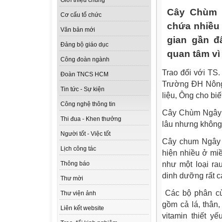
Giới thiệu chung
Cây Chùm N
Cơ cấu tổ chức
chứa nhiều 
Văn bản mới
gian gần đ
Đảng bộ giáo dục
quan tâm vì 
Công đoàn ngành
Trao đổi với TS
Đoàn TNCS HCM
Trường ĐH Nông
Tin tức - Sự kiện
liệu, Ông cho biế
Công nghệ thông tin
Cây Chùm Ngây c
Thi đua - Khen thưởng
lâu nhưng không a
Người tốt - Việc tốt
Cây chum Ngây c
Lịch công tác
hiện nhiều ở miề
như một loại ra
Thông báo
dinh dưỡng rất c
Thư mời
Các bộ phân củ
Thư viện ảnh
gồm cả lá, thân
Liên kết website
vitamin thiết y