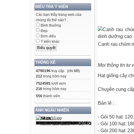
ĐIỀU TRA Ý KIẾN
Các bạn thầy trang web của
chúng tôi thế nào?
Bình thường
Đẹp
Đơn điệu
Ý kiến khác
Canh rau chùm ng
THỐNG KÊ
Mọi thông tin tư
4790196
truy cập (
chi tiết
)
Hạt giống cây c
212
trong hôm nay
7524585
lượt xem
216
trong hôm nay
Chuyên cung cấp 
556
thành viên
Bán lẻ :
ẢNH NGẪU NHIÊN
- Gói 50 hạt: 12
- Gói 100 hạt: 1
- Gói 200 hạt: 2