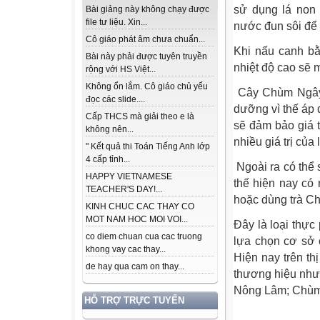
sử dụng lá non 
Bài giảng này không chạy được
file tư liệu. Xin...
nước đun sôi để 
Cô giáo phát âm chưa chuẩn...
Khi nấu canh bằ
Bài này phải được tuyên truyền
nhiệt độ cao sẽ 
rộng với HS Việt...
Không ổn lắm. Cô giáo chủ yếu
Cây Chùm Ngây s
đọc các slide....
dưỡng vì thế áp
Cấp THCS mà giải theo e là
sẽ đảm bảo giá 
không nên...
nhiều giá trị của 
" Kết quả thi Toán Tiếng Anh lớp
4 cấp tỉnh...
Ngoài ra có thể 
HAPPY VIETNAMESE
thế hiện nay có 
TEACHER'S DAY!...
hoặc dùng trà C
KINH CHUC CAC THAY CO
MOT NAM HOC MOI VOI...
Đây là loại thực
co diem chuan cua cac truong
lựa chọn cơ sở 
khong vay cac thay...
Hiện nay trên th
de hay qua cam on thay...
thương hiệu nh
Nông Lâm; Chùm
HỖ TRỢ TRỰC TUYẾN