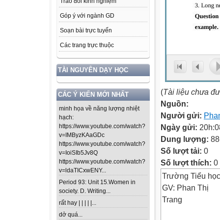
Trao đổi kinh nghiệm
Góp ý với ngành GD
Soạn bài trực tuyến
Các trang trực thuộc
TÀI NGUYÊN DẠY HỌC
(
Tài liệu chưa đ
CÁC Ý KIẾN MỚI NHẤT
Nguồn:
minh họa về năng lượng nhiệt
Người gửi:
Phan
hạch:
Ngày gửi:
20h:0
https://www.youtube.com/watch?
v=IMByzKAaGDc
Dung lượng:
88
https://www.youtube.com/watch?
Số lượt tải:
0
v=IoiSIb5Jv8Q
Số lượt thích:
0
https://www.youtube.com/watch?
v=ldaTICxwENY...
Trường Tiểu học Tứ T
Period 93: Unit 15.Women in
GV: Phan Thị
society. D. Writing...
Trang
rất hay | | | | |...
dở quá...