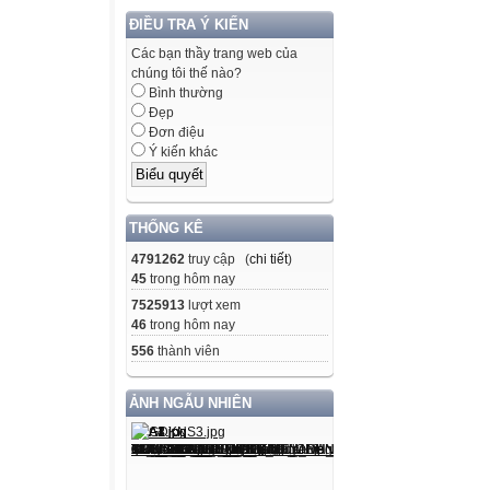
ĐIỀU TRA Ý KIẾN
C
Các bạn thầy trang web của
chúng tôi thế nào?
3. Charlie
Bình thường
Đẹp
Đơn điệu
D
Ý kiến khác
Question 2: List
Example: Long an
THỐNG KÊ
1. Dad needs a 
4791262
truy cập (
chi tiết
)
2. They don't h
45
trong hôm nay
3. Long needs s
7525913
lượt xem
46
trong hôm nay
Question 3: Liste
556
thành viên
example.
ẢNH NGẪU NHIÊN
Kế hoạch bài dạy Tiế
Năm học: 2025 -
Trường Tiểu học Tứ T