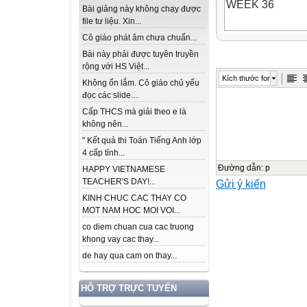
WEEK 36
Bài giảng này không chạy được
file tư liệu. Xin...
Date of planning
Cô giáo phát âm chưa chuẩn...
Date of teaching: .....
Bài này phải được tuyên truyền
rộng với HS Việt...
Period 141
Kích thước font
Không ổn lắm. Cô giáo chủ yếu
The 2nd Term Te
đọc các slide....
PART I: LISTE
Cấp THCS mà giải theo e là
A. Listening
không nên...
Question 1: List
" Kết quả thi Toán Tiếng Anh lớp
4 cấp tỉnh...
Robert
Đường dẫn
:
p
HAPPY VIETNAMESE
TEACHER'S DAY!...
Gửi ý kiến
KINH CHUC CAC THAY CO
A
MOT NAM HOC MOI VOI...
co diem chuan cua cac truong
1. Ava
khong vay cac thay...
de hay qua cam on thay...
B
HỖ TRỢ TRỰC TUYẾN
2. Emma