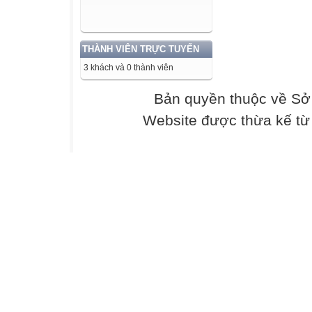
GV: Phan Thị
Trang
THÀNH VIÊN TRỰC TUYẾN
Example: What do
3 khách và 0 thành viên
Bản quyền thuộc về Sở
A 
Website được thừa kế t
B
C
B
C
1. When is Lisa g
A