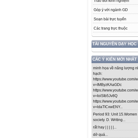
Trao đổi kinh nghiệm
Góp ý với ngành GD
Soạn bài trực tuyến
Các trang trực thuộc
TÀI NGUYÊN DẠY HỌC
CÁC Ý KIẾN MỚI NHẤT
minh họa về năng lượng n
hạch:
https://www.youtube.com/
v=IMByzKAaGDc
https://www.youtube.com/
v=IoiSIb5Jv8Q
https://www.youtube.com/
v=ldaTICxwENY...
Period 93: Unit 15.Women 
society. D. Writing...
rất hay | | | | |...
dở quá...