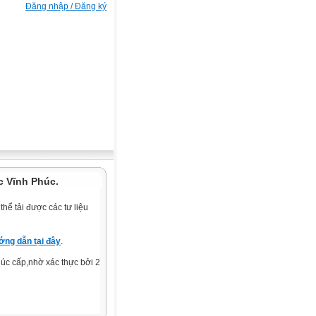
Đăng nhập / Đăng ký
c Vĩnh Phúc.
hể tải được các tư liệu
ng dẫn tại đây
.
c cấp,nhờ xác thực bởi 2