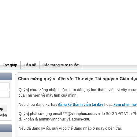
Trợ giúp
Liên hệ
Các trang trực thuộc
Chào mừng quý vị đến với Thư viện Tài nguyên Giáo dụ
Quý vị chưa đăng nhập hoặc chưa đăng ký làm thành viên, vì vậy chưa t
của Thư viện về máy tính của mình.
Nếu chưa đăng ký, hãy
đăng ký thành viên tại đây
hoặc
xem phim hướ
Quý vị phải sử dụng email
***@vinhphuc.edu.vn
do Sở GD-ĐT Vĩnh Phú
viên
tài khoản là admin-vinhphuc và admin-cntt.
Nếu đã đăng ký rồi, quý vị có thể đăng nhập ở ngay ô bên trái.