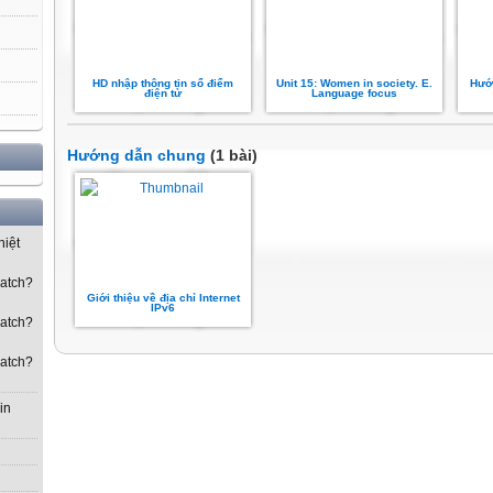
HD nhập thông tin sổ điểm
Unit 15: Women in society. E.
Hướ
điện tử
Language focus
Hướng dẫn chung
(1 bài)
hiệt
watch?
Giới thiệu về địa chỉ Internet
IPv6
watch?
watch?
in