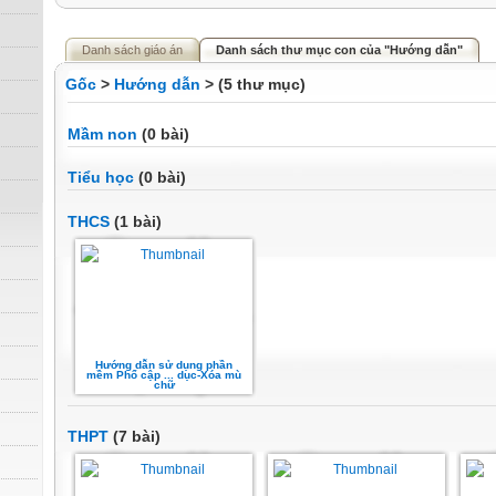
Danh sách giáo án
Danh sách thư mục con của "Hướng dẫn"
Gốc
>
Hướng dẫn
> (5 thư mục)
Mầm non
(0 bài)
Tiểu học
(0 bài)
THCS
(1 bài)
Hướng dẫn sử dụng phần
mềm Phổ cập ... dục-Xóa mù
chữ
THPT
(7 bài)