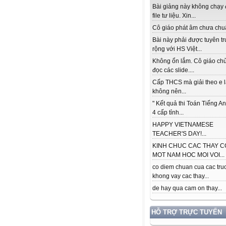
Bài giảng này không chạy
file tư liệu. Xin...
Cô giáo phát âm chưa chuẩ
Bài này phải được tuyên t
rộng với HS Việt...
Không ổn lắm. Cô giáo ch
đọc các slide....
Cấp THCS mà giải theo e 
không nên...
" Kết quả thi Toán Tiếng A
4 cấp tỉnh...
HAPPY VIETNAMESE
TEACHER'S DAY!...
KINH CHUC CAC THAY C
MOT NAM HOC MOI VOI...
co diem chuan cua cac tru
khong vay cac thay...
de hay qua cam on thay...
HỖ TRỢ TRỰC TUYẾN