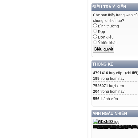
ĐIỀU TRA Ý KIẾN
Các bạn thầy trang web c
chúng tôi thế nào?
Bình thường
Đẹp
Đơn điệu
Ý kiến khác
THỐNG KÊ
4791416
truy cập (
chi tiết
199
trong hôm nay
7526071
lượt xem
204
trong hôm nay
556
thành viên
ẢNH NGẪU NHIÊN