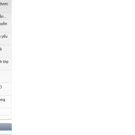
 được
n...
ruyền
ủ yếu
là
nh lớp
O
ong