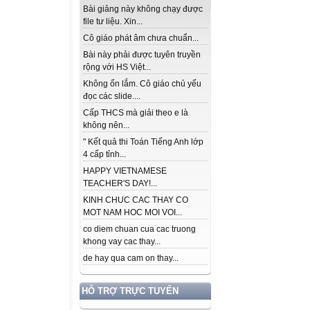
Bài giảng này không chạy được
file tư liệu. Xin...
Cô giáo phát âm chưa chuẩn...
Bài này phải được tuyên truyền
rộng với HS Việt...
Không ổn lắm. Cô giáo chủ yếu
đọc các slide....
Cấp THCS mà giải theo e là
không nên...
" Kết quả thi Toán Tiếng Anh lớp
4 cấp tỉnh...
HAPPY VIETNAMESE
TEACHER'S DAY!...
KINH CHUC CAC THAY CO
MOT NAM HOC MOI VOI...
co diem chuan cua cac truong
khong vay cac thay...
de hay qua cam on thay...
HỖ TRỢ TRỰC TUYẾN