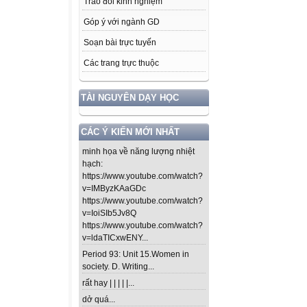
Trao đổi kinh nghiệm
Góp ý với ngành GD
Soạn bài trực tuyến
Các trang trực thuộc
TÀI NGUYÊN DẠY HỌC
CÁC Ý KIẾN MỚI NHẤT
minh họa về năng lượng nhiệt
hạch:
https://www.youtube.com/watch?
v=IMByzKAaGDc
https://www.youtube.com/watch?
v=IoiSIb5Jv8Q
https://www.youtube.com/watch?
v=ldaTICxwENY...
Period 93: Unit 15.Women in
society. D. Writing...
rất hay | | | | |...
dở quá...