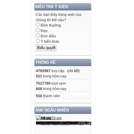
ĐIỀU TRA Ý KIẾN
Các bạn thầy trang web của
chúng tôi thế nào?
Bình thường
Đẹp
Đơn điệu
Ý kiến khác
THỐNG KÊ
4792987
truy cập (
chi tiết
)
551
trong hôm nay
7527780
lượt xem
608
trong hôm nay
556
thành viên
ẢNH NGẪU NHIÊN