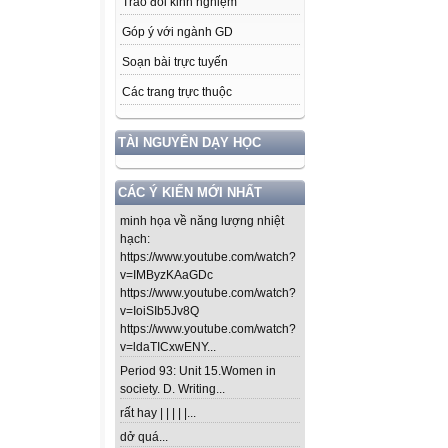
Trao đổi kinh nghiệm
Góp ý với ngành GD
Soạn bài trực tuyến
Các trang trực thuộc
TÀI NGUYÊN DẠY HỌC
CÁC Ý KIẾN MỚI NHẤT
minh họa về năng lượng nhiệt
hạch:
https://www.youtube.com/watch?
v=IMByzKAaGDc
https://www.youtube.com/watch?
v=IoiSIb5Jv8Q
https://www.youtube.com/watch?
v=ldaTICxwENY...
Period 93: Unit 15.Women in
society. D. Writing...
rất hay | | | | |...
dở quá...