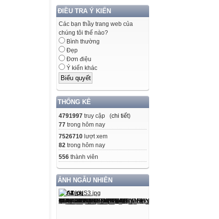
ĐIỀU TRA Ý KIẾN
Các bạn thầy trang web của
chúng tôi thế nào?
Bình thường
Đẹp
Đơn điệu
Ý kiến khác
THỐNG KÊ
4791997
truy cập (
chi tiết
)
77
trong hôm nay
7526710
lượt xem
82
trong hôm nay
556
thành viên
ẢNH NGẪU NHIÊN