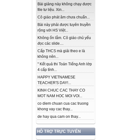
Bài giảng này không chạy được
file tư liệu. Xin...
Cô giáo phát âm chưa chuẩn...
Bài này phải được tuyên truyền
rộng với HS Việt...
Không ổn lắm. Cô giáo chủ yếu
đọc các slide....
Cấp THCS mà giải theo e là
không nên...
" Kết quả thi Toán Tiếng Anh lớp
4 cấp tỉnh...
HAPPY VIETNAMESE
TEACHER'S DAY!...
KINH CHUC CAC THAY CO
MOT NAM HOC MOI VOI...
co diem chuan cua cac truong
khong vay cac thay...
de hay qua cam on thay...
HỖ TRỢ TRỰC TUYẾN