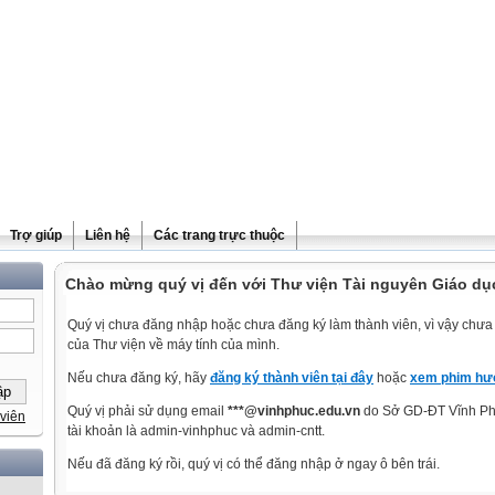
Trợ giúp
Liên hệ
Các trang trực thuộc
Chào mừng quý vị đến với Thư viện Tài nguyên Giáo dụ
Quý vị chưa đăng nhập hoặc chưa đăng ký làm thành viên, vì vậy chưa t
của Thư viện về máy tính của mình.
Nếu chưa đăng ký, hãy
đăng ký thành viên tại đây
hoặc
xem phim hướ
Quý vị phải sử dụng email
***@vinhphuc.edu.vn
do Sở GD-ĐT Vĩnh Phú
viên
tài khoản là admin-vinhphuc và admin-cntt.
Nếu đã đăng ký rồi, quý vị có thể đăng nhập ở ngay ô bên trái.