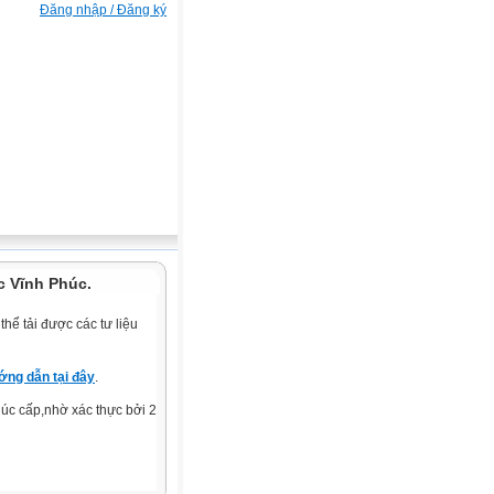
Đăng nhập / Đăng ký
c Vĩnh Phúc.
hể tải được các tư liệu
ng dẫn tại đây
.
c cấp,nhờ xác thực bởi 2