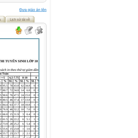
Đưa giáo án lên
ả
Lịch sử tải về