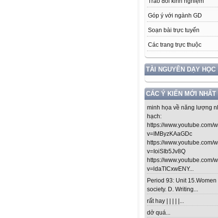
Trao đổi kinh nghiệm
Góp ý với ngành GD
Soạn bài trực tuyến
Các trang trực thuộc
TÀI NGUYÊN DẠY HỌC
CÁC Ý KIẾN MỚI NHẤT
minh họa về năng lượng n
hạch:
https://www.youtube.com/
v=IMByzKAaGDc
https://www.youtube.com/
v=IoiSIb5Jv8Q
https://www.youtube.com/
v=ldaTICxwENY...
Period 93: Unit 15.Women 
society. D. Writing...
rất hay | | | | |...
dở quá...