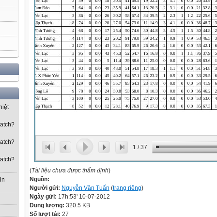
hiệt
watch?
watch?
1
/
37
watch?
(
Tài liệu chưa được thẩm định
)
Nguồn:
in
Người gửi:
Nguyễn Văn Tuấn
(
trang riêng
)
Ngày gửi:
17h:53' 10-07-2012
Dung lượng:
320.5 KB
Số lượt tải:
27