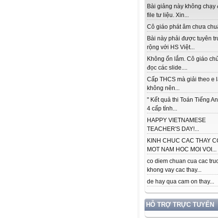
Bài giảng này không chạy
file tư liệu. Xin...
Cô giáo phát âm chưa chuẩ
Bài này phải được tuyên t
rộng với HS Việt...
Không ổn lắm. Cô giáo ch
đọc các slide....
Cấp THCS mà giải theo e 
không nên...
" Kết quả thi Toán Tiếng A
4 cấp tỉnh...
HAPPY VIETNAMESE
TEACHER'S DAY!...
KINH CHUC CAC THAY C
MOT NAM HOC MOI VOI...
co diem chuan cua cac tru
khong vay cac thay...
de hay qua cam on thay...
HỖ TRỢ TRỰC TUYẾN