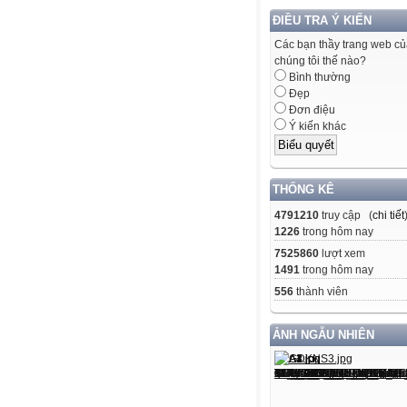
ĐIỀU TRA Ý KIẾN
Các bạn thầy trang web c
chúng tôi thế nào?
Bình thường
Đẹp
Đơn điệu
Ý kiến khác
THỐNG KÊ
4791210
truy cập (
chi tiết
1226
trong hôm nay
7525860
lượt xem
1491
trong hôm nay
556
thành viên
ẢNH NGẪU NHIÊN