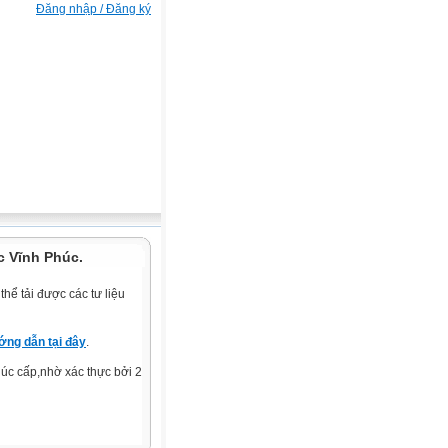
Đăng nhập / Đăng ký
c Vĩnh Phúc.
hể tải được các tư liệu
ng dẫn tại đây
.
c cấp,nhờ xác thực bởi 2