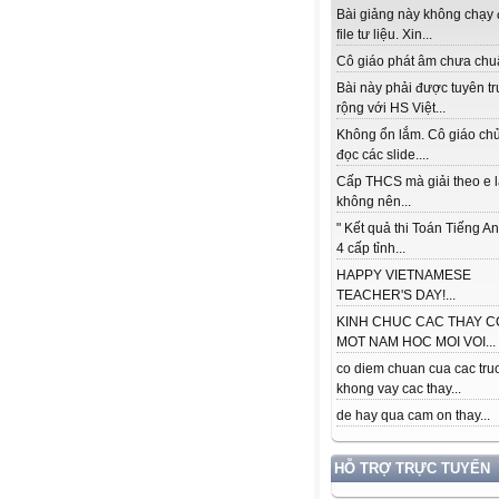
Bài giảng này không chạy
file tư liệu. Xin...
Cô giáo phát âm chưa chuẩ
Bài này phải được tuyên t
rộng với HS Việt...
Không ổn lắm. Cô giáo ch
đọc các slide....
Cấp THCS mà giải theo e 
không nên...
" Kết quả thi Toán Tiếng A
4 cấp tỉnh...
HAPPY VIETNAMESE
TEACHER'S DAY!...
KINH CHUC CAC THAY C
MOT NAM HOC MOI VOI...
co diem chuan cua cac tru
khong vay cac thay...
de hay qua cam on thay...
HỖ TRỢ TRỰC TUYẾN