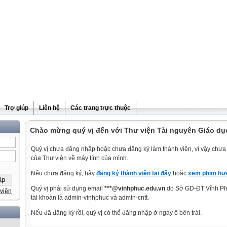
Trợ giúp
Liên hệ
Các trang trực thuộc
Chào mừng quý vị đến với Thư viện Tài nguyên Giáo dụ
Quý vị chưa đăng nhập hoặc chưa đăng ký làm thành viên, vì vậy chưa t
của Thư viện về máy tính của mình.
Nếu chưa đăng ký, hãy
đăng ký thành viên tại đây
hoặc
xem phim hướ
Quý vị phải sử dụng email
***@vinhphuc.edu.vn
do Sở GD-ĐT Vĩnh Phú
viên
tài khoản là admin-vinhphuc và admin-cntt.
Nếu đã đăng ký rồi, quý vị có thể đăng nhập ở ngay ô bên trái.