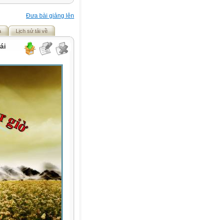
Đưa bài giảng lên
ả
Lịch sử tải về
ái