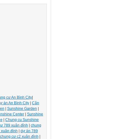
ng cư An Bình City
|
ự án An Bình City
|
Căn
den
|
Sunshine Garden
|
nshine Center
|
Sunshine
de
|
Chung cu Sunshine
ư 789 xuân đỉnh
|
chung
 xuân đỉnh
|
dự án 789
chung cư c2 xuân đỉnh
|