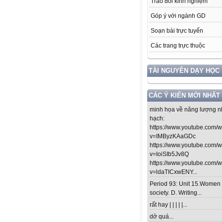
Trao đổi kinh nghiệm
Góp ý với ngành GD
Soạn bài trực tuyến
Các trang trực thuộc
TÀI NGUYÊN DẠY HỌC
CÁC Ý KIẾN MỚI NHẤT
minh họa về năng lượng n
hạch:
https://www.youtube.com/
v=IMByzKAaGDc
https://www.youtube.com/
v=IoiSIb5Jv8Q
https://www.youtube.com/
v=ldaTICxwENY...
Period 93: Unit 15.Women 
society. D. Writing...
rất hay | | | | |...
dở quá...