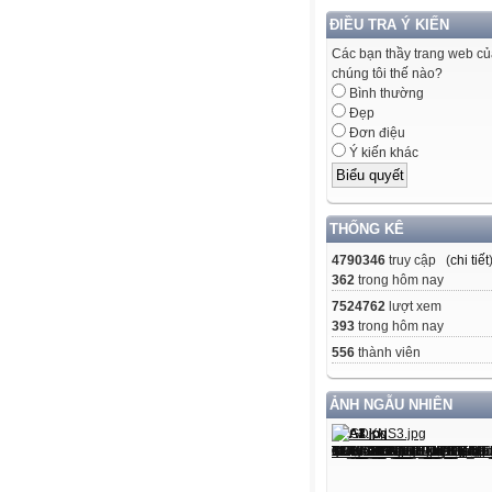
ĐIỀU TRA Ý KIẾN
Các bạn thầy trang web c
chúng tôi thế nào?
Bình thường
Đẹp
Đơn điệu
Ý kiến khác
THỐNG KÊ
4790346
truy cập (
chi tiết
362
trong hôm nay
7524762
lượt xem
393
trong hôm nay
556
thành viên
ẢNH NGẪU NHIÊN