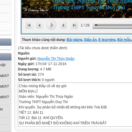
1
/
28
Tham khảo cùng nội dung:
Bài giảng
,
Giáo án
,
E-learning
,
Bài mẫu
,
(
Tài liệu chưa được thẩm định
)
Nguồn:
Người gửi:
Nguyễn Thị Thúy Ngân
Ngày gửi:
17h:04' 17-11-2016
hiệt
Dung lượng:
4.7 MB
Số lượt tải:
274
watch?
Số lượt thích:
0 người
Chào mừng thầy cô về dự giờ
watch?
MÔN ĐỊA LÍ
Giáo viên: Nguyễn Thị Thúy Ngân
watch?
Trường THPT Nguyễn Duy Thì
Khí quyển. Sự phân bố nhiệt độ không khí trên Trái Đất
in
TIẾT 12. BÀI 11
Tiết 12. Bài 11: KHÍ QUYỂN.
SỰ PHÂN BỐ NHIỆT ĐỘ KHÔNG KHÍ TRÊN TRÁI ĐẤT
Nội dung bài học