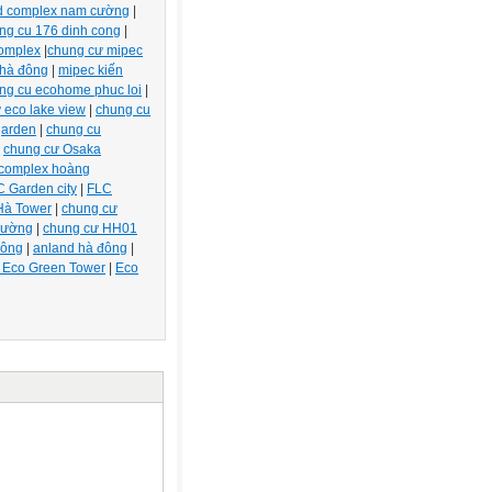
d complex nam cường
|
ng cu 176 dinh cong
|
complex
|
chung cư mipec
 (FP).
 hà đông
|
mipec kiến
án cầu và Nam bán cầu
ng cu ecohome phuc loi
|
 eco lake view
|
chung cu
garden
|
chung cu
chung cư Osaka
 complex hoàng
 Garden city
|
FLC
Hà Tower
|
chung cư
c mặt đất hấp thụ 47%,
cường
|
chung cư HH01
đông
|
anland hà đông
|
mặt TĐ được MT đốt nóng.
 Eco Green Tower
|
Eco
t lượng nhận được.