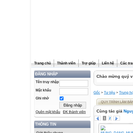
Trang chủ
Thành viên
Trợ giúp
Liên hệ
Các tra
ĐĂNG NHẬP
Chào mừng quý vị
Tên truy nhập
Mật khẩu
Gốc
>
Tư liệu
>
Trung h
Ghi nhớ
QUY TRÌNH LÀM BÁ
Cùng tác giả
Nguy
Quên mật khẩu
ĐK thành viên
1
2
THÔNG TIN