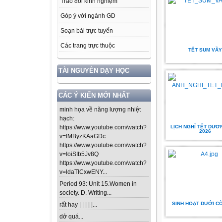
Trao đổi kinh nghiệm
Góp ý với ngành GD
Soạn bài trực tuyến
Các trang trực thuộc
TẾT SUM VẦY
TÀI NGUYÊN DẠY HỌC
CÁC Ý KIẾN MỚI NHẤT
minh họa về năng lượng nhiệt
hạch:
LỊCH NGHỈ TẾT DƯƠ
https://www.youtube.com/watch?
2026
v=IMByzKAaGDc
https://www.youtube.com/watch?
v=IoiSIb5Jv8Q
https://www.youtube.com/watch?
v=ldaTICxwENY...
Period 93: Unit 15.Women in
society. D. Writing...
SINH HOẠT DƯỚI CỜ
rất hay | | | | |...
dở quá...