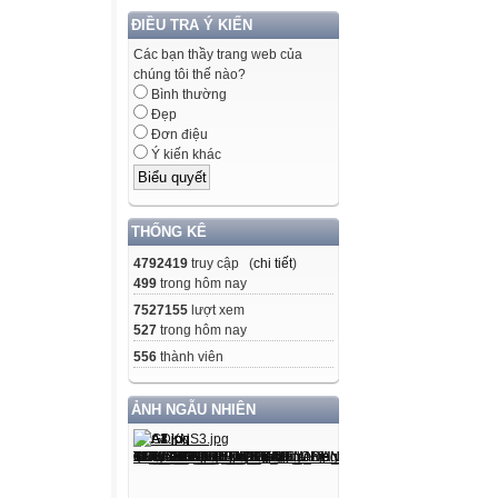
ĐIỀU TRA Ý KIẾN
Các bạn thầy trang web của
chúng tôi thế nào?
Bình thường
Đẹp
Đơn điệu
Ý kiến khác
THỐNG KÊ
4792419
truy cập (
chi tiết
)
499
trong hôm nay
7527155
lượt xem
527
trong hôm nay
556
thành viên
ẢNH NGẪU NHIÊN