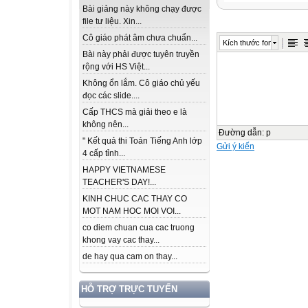
Bài giảng này không chạy được
file tư liệu. Xin...
Cô giáo phát âm chưa chuẩn...
Kích thước font
Bài này phải được tuyên truyền
rộng với HS Việt...
Không ổn lắm. Cô giáo chủ yếu
đọc các slide....
Cấp THCS mà giải theo e là
không nên...
Đường dẫn
:
p
" Kết quả thi Toán Tiếng Anh lớp
Gửi ý kiến
4 cấp tỉnh...
HAPPY VIETNAMESE
TEACHER'S DAY!...
KINH CHUC CAC THAY CO
MOT NAM HOC MOI VOI...
co diem chuan cua cac truong
khong vay cac thay...
de hay qua cam on thay...
HỖ TRỢ TRỰC TUYẾN